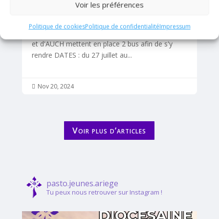
Voir les préférences
ans, et sur toute l'année Un jubilé pour les
jeunes nous est spécialement adressé Pour cela
Politique de cookies
Politique de confidentialité
Impressum
la pastorale des jeunes du diocèse de PAMIERS
et d'AUCH mettent en place 2 bus afin de s'y
rendre DATES : du 27 juillet au...
Nov 20, 2024

Voir plus d’articles
pasto.jeunes.ariege
Tu peux nous retrouver sur Instagram !