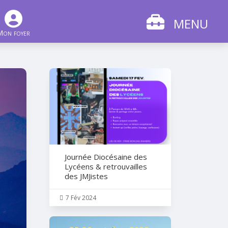
MENU
Mon foyer
Journée Diocésaine des
Lycéens & retrouvailles
des JMJistes
7 Fév 2024
