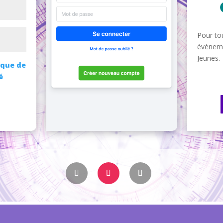
Pour tou
évèneme
Jeunes.
ique de
é