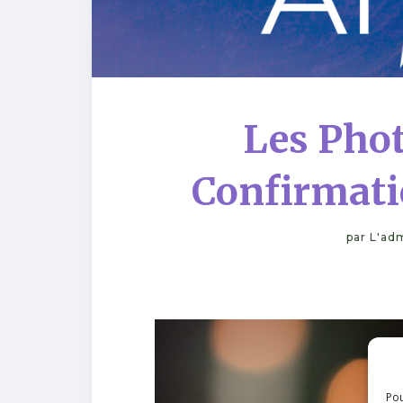
Les Phot
Confirmati
par
L'adm
Pou