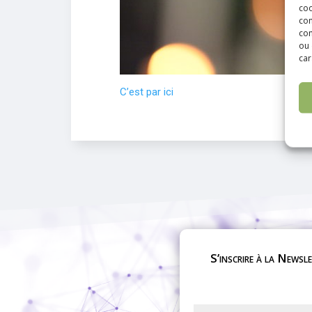
coo
con
com
ou 
car
C’est par ici
S’inscrire à la Newsl