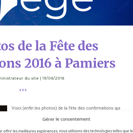
os de la Fête des
ons 2016 à Pamiers
inistrateur du site
|
19/06/2016
# # #
Voici (enfin les photos) de la fête des confirmations qui
c’est déroulée à la cathédrale Saint Antonin de Pamiers le
Gérer le consentement
15 mai 2016.
2 liens possibles pour les télécharger :
r offrir les meilleures expériences, nous utilisons des technologies telles que l