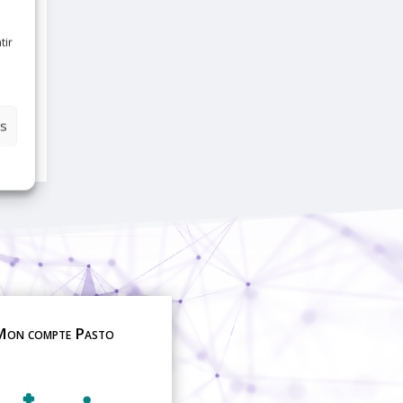
tir
es
on compte Pasto