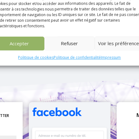
kies pour stocker et/ou accéder aux informations des appareils. Le fait de
Un premier lien qui télécharge l’ensemble des photos dans
sentir à ces technologies nous permettra de traiter des données telles que le
un dossier compressé au format .ZIP :
C’est par ici
portement de navigation ou les ID uniques sur ce site. Le fait de ne pas consen
de retirer son consentement peut avoir un effet négatif sur certaines
Un deuxième lien sur lequel vous pourrez voir les photos
actéristiques et fonctions.
directement sur internet et ne télécharger que celles qui
vous plaisent ou encore une fois l’ensemble de l’album.
Accepter
Refuser
Voir les préférenc
Politique de cookies
Politique de confidentialité
Impressum
etter
M