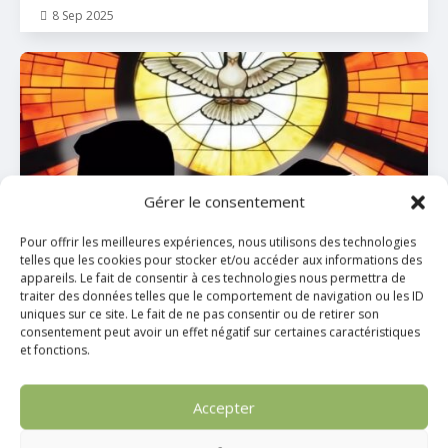
8 Sep 2025

Gérer le consentement
Pèlerinage diocésain pour prier pour les vocations
Pour offrir les meilleures expériences, nous utilisons des technologies
à Notre Dame de Celles
telles que les cookies pour stocker et/ou accéder aux informations des
appareils. Le fait de consentir à ces technologies nous permettra de
traiter des données telles que le comportement de navigation ou les ID
30 Avr 2025

uniques sur ce site. Le fait de ne pas consentir ou de retirer son
consentement peut avoir un effet négatif sur certaines caractéristiques
et fonctions.
Accepter