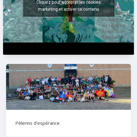
tout les
Cliquez pour accepter les cookies
:
éléments
marketing et activer ce contenu
pour votre
inscription
au congres
mission de
Toulouse
Pèlerins d’espérance