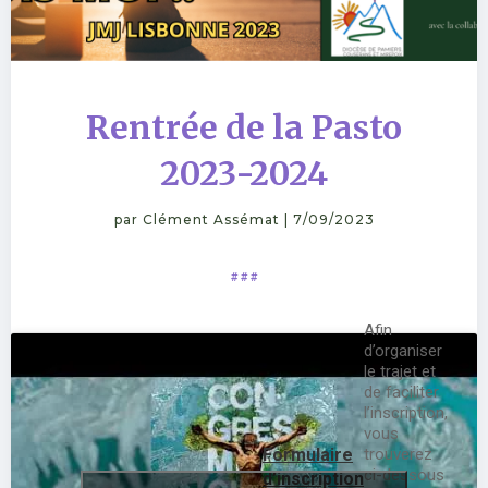
Rentrée de la Pasto
2023-2024
par
Clément Assémat
|
7/09/2023
# # #
Afin
d’organiser
le trajet et
de faciliter
l’inscription,
vous
Formulaire
trouverez
ci-dessous
d’inscription