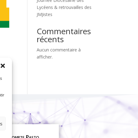
Journée Diocésaine des
Lycéens & retrouvailles des
JMJistes
Commentaires
récents
Aucun commentaire à
afficher.
es
tir
es
on compte Pasto