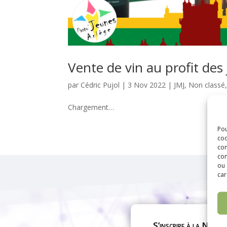
Vente de vin au profit des
par
Cédric Pujol
|
3 Nov 2022
|
JMJ
,
Non classé
Chargement…
Pou
coo
con
com
ou 
car
S’inscrire à la Newsl