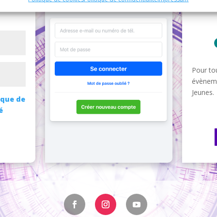
Pour tou
évèneme
Jeunes.
ique de
é