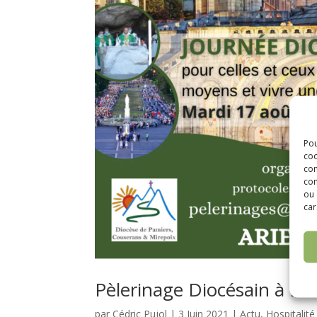
Pou
coo
con
com
ou 
car
Pèlerinage Diocésain à Lo
par
Cédric Pujol
|
3 Juin 2021
|
Actu
,
Hospitalit