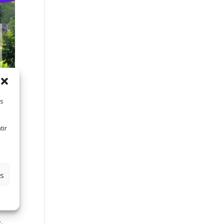
es
tir
es
e
,