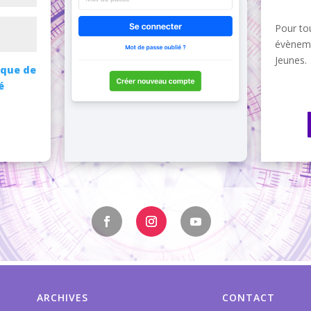
Pour tou
évèneme
Jeunes.
ique de
é
ARCHIVES
CONTACT