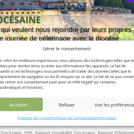
Gérer le consentement
r offrir les meilleures expériences, nous utilisons des technologies telles que l
kies pour stocker et/ou accéder aux informations des appareils. Le fait de
sentir à ces technologies nous permettra de traiter des données telles que le
portement de navigation ou les ID uniques sur ce site. Le fait de ne pas consen
de retirer son consentement peut avoir un effet négatif sur certaines
actéristiques et fonctions.
Accepter
Refuser
Voir les préférenc
Politique de cookies
Politique de confidentialité
Impressum
urdes
é Diocésaine
,
Pélé
,
Rapport Hospitalité Diocésaine
,
Rapport Pèlerinag