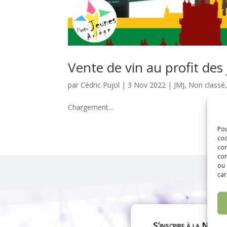
Vente de vin au profit des
par
Cédric Pujol
|
3 Nov 2022
|
JMJ
,
Non classé
Chargement…
Pou
coo
con
com
ou 
car
S’inscrire à la Newsl