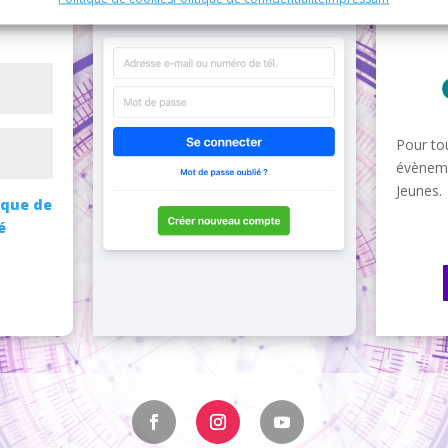
Pour tou
évèneme
Jeunes.
ique de
é