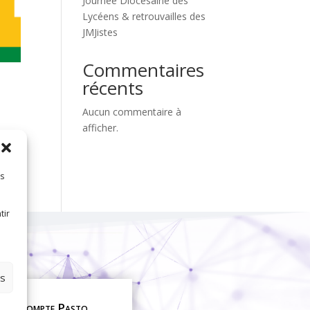
Journée Diocésaine des
Lycéens & retrouvailles des
JMJistes
Commentaires
récents
Aucun commentaire à
afficher.
es
tir
es
on compte Pasto