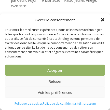
par
Cédric Pujol
|
19 Mar 2020
|
Pasto Jeunes Ariège
,
Web série
La Quarantaine : la Web série pour passer un carême
Gérer le consentement
crème...
Pour offrir les meilleures expériences, nous utilisons des technologies
telles que les cookies pour stocker et/ou accéder aux informations des
appareils. Le fait de consentir à ces technologies nous permettra de
Rechercher
traiter des données telles que le comportement de navigation ou les ID
uniques sur ce site. Le fait de ne pas consentir ou de retirer son
consentement peut avoir un effet négatif sur certaines caractéristiques
Articles récents
et fonctions.
Pèlerins d’espérance
Accepter
Pèlerinage diocésain pour prier pour les vocations à
Notre Dame de Celles
Refuser
Jubilé des Jeunes 2025
Voir les préférences
Aumônerie diocésaine des jeunes Pros d’Ariège
Journée Diocésaine des Lycéens & retrouvailles des
Politique de cookies
Politique de confidentialité
Impressum
JMJistes